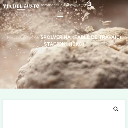
Demander Le Catalogue
PRODUITS
>
>
SPOLVERINA (TABLE DE TRAVAIL)
STAGIONI (10KG)