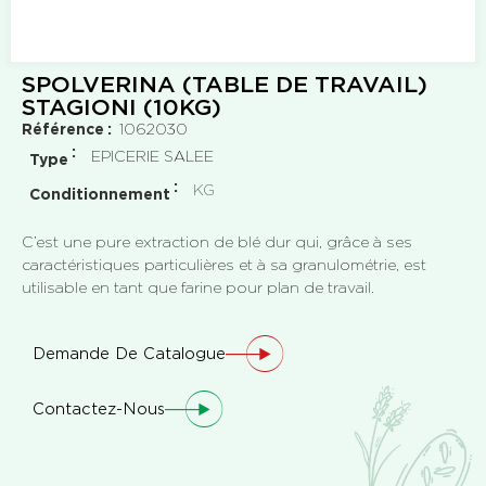
SPOLVERINA (TABLE DE TRAVAIL)
STAGIONI (10KG)
Référence
1062030
EPICERIE SALEE
Type
KG
Conditionnement
C’est une pure extraction de blé dur qui, grâce à ses
caractéristiques particulières et à sa granulométrie, est
utilisable en tant que farine pour plan de travail.
Demande De Catalogue
Contactez-Nous