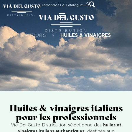
Demander Le Catalogue
PRODUITS
>
HUILES & VINAIGRES
Huiles & vinaigres italiens
pour les professionnels
Via Del Gusto Distribution sélectionne des
huiles et
vinaigres italiens authentiques
, destinés aux