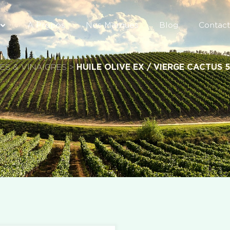
À Propos
Nos Marques
Blog
Contac
LES & VINAIGRES
>
HUILE OLIVE EX / VIERGE CACTUS 