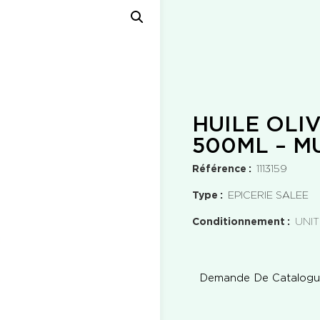
HUILE OLI
500ML – M
Référence
1113159
Type
EPICERIE SALEE
Conditionnement
UNIT
Demande De Catalog