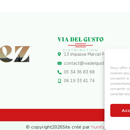
13 impasse Marcel Paul, ZI de Pa
contact@viadelgusto-distributi
Pour offrir 
05 34 36 83 68
cookies pou
consentir à
06 19 33 41 74
comportemen
consentir o
caractéristi
Acc
© copyright
2026
Site créé par
hunify