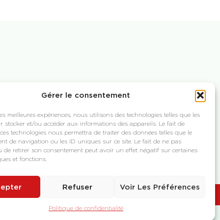
hin, 31170 Tournefeuille
Gérer le consentement
Téléchargez
on.com
Notre Catalogue
les meilleures expériences, nous utilisons des technologies telles que les
r stocker et/ou accéder aux informations des appareils. Le fait de
 ces technologies nous permettra de traiter des données telles que le
t de navigation ou les ID uniques sur ce site. Le fait de ne pas
u de retirer son consentement peut avoir un effet négatif sur certaines
ques et fonctions.
epter
Refuser
Voir Les Préférences
Suivez-nous
Contactez-nous
Politique de confidentialité