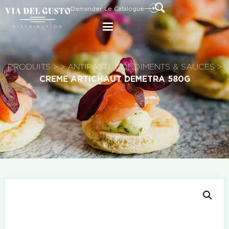
Demander Le Catalogue
PRODUITS
>
>
ANTIPASTI, CONDIMENTS & SAUCES
>
CREME ARTICHAUT DEMETRA 580G