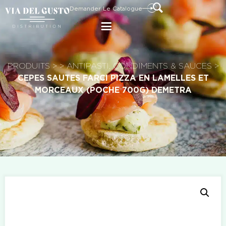
Demander Le Catalogue
PRODUITS
>
>
ANTIPASTI, CONDIMENTS & SAUCES
>
CEPES SAUTES FARCI PIZZA EN LAMELLES ET
MORCEAUX (POCHE 700G) DEMETRA