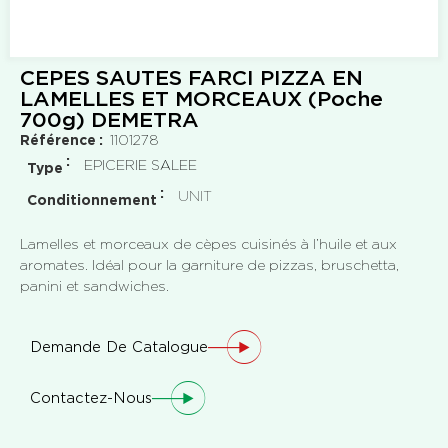
CEPES SAUTES FARCI PIZZA EN
LAMELLES ET MORCEAUX (Poche
700g) DEMETRA
Référence
1101278
EPICERIE SALEE
Type
UNIT
Conditionnement
Lamelles et morceaux de cèpes cuisinés à l’huile et aux
aromates. Idéal pour la garniture de pizzas, bruschetta,
panini et sandwiches.
Demande De Catalogue
Contactez-Nous