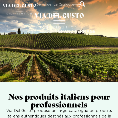
Demander Le Catalogue
PRODUITS
>
GRAND FERMAGE
Nos produits italiens pour
professionnels
Via Del Gusto propose un large catalogue de produits
italiens authentiques destinés aux professionnels de la